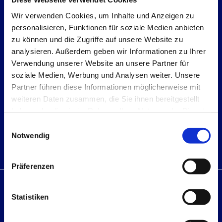
Wir verwenden Cookies, um Inhalte und Anzeigen zu
personalisieren, Funktionen für soziale Medien anbieten
zu können und die Zugriffe auf unsere Website zu
analysieren. Außerdem geben wir Informationen zu Ihrer
Verwendung unserer Website an unsere Partner für
soziale Medien, Werbung und Analysen weiter. Unsere
15/12/2025
Partner führen diese Informationen möglicherweise mit
JOEL LÖSCHNER
weiteren Daten zusammen, die Sie ihnen bereitgestellt
haben oder die sie im Rahmen Ihrer Nutzung der Dienste
gesammelt haben.
Malergeselle
Einwilligungsauswahl
Notwendig
.
Präferenzen
Adresse
Statistiken
Tim Köhler Maler- u. Lackierermeister GmbH & Co. KG
Marienfelser Straße 28