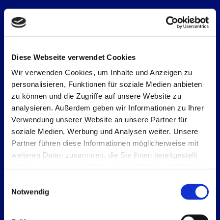
TROCKENBAUARBEITEN
Diese Webseite verwendet Cookies
Flexible Raumlösungen durch professionellen
Wir verwenden Cookies, um Inhalte und Anzeigen zu
Trockenbau sowie moderne und klassische
personalisieren, Funktionen für soziale Medien anbieten
Putzoberflächen mit handwerklicher Präzision.
zu können und die Zugriffe auf unsere Website zu
analysieren. Außerdem geben wir Informationen zu Ihrer
Verwendung unserer Website an unsere Partner für
soziale Medien, Werbung und Analysen weiter. Unsere
Partner führen diese Informationen möglicherweise mit
weiteren Daten zusammen, die Sie ihnen bereitgestellt
haben oder die sie im Rahmen Ihrer Nutzung der Dienste
gesammelt haben.
Einwilligungsauswahl
Notwendig