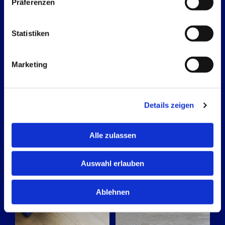
Präferenzen
Mehr zu Trockenbauarbeiten
Statistiken
Marketing
BODENBELAGSARBEITEN
Details zeigen
Fachgerecht verlegte Bodenbeläge für Wohn- und
Alle zulassen
Arbeitsbereiche.
Auswahl erlauben
Ablehnen