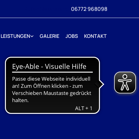
Rufen Sie uns an
06772 968098

LEISTUNGEN
GALERIE
JOBS
KONTAKT