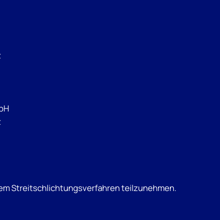
z
mbH
z
 dem Streitschlichtungsverfahren teilzunehmen.