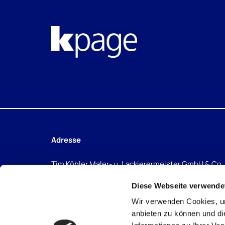
Adresse
Tim Köhler Maler- u. Lackierermeister GmbH & Co.
Marienfelser Straße 28
Diese Webseite verwende
56357 Miehlen Taunus
Wir verwenden Cookies, um
anbieten zu können und di