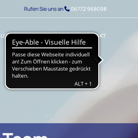
Rufen Sie uns an
06772 968098

LEISTUNGEN
GALERIE
JOBS
KONTAKT