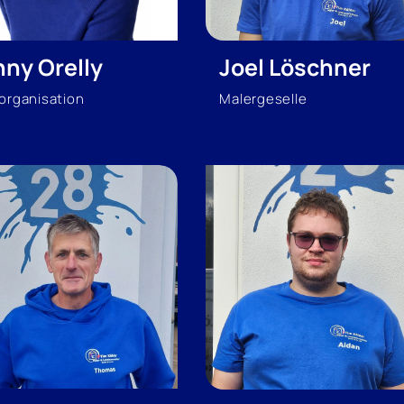
nny Orelly
Joel Löschner
organisation
Malergeselle